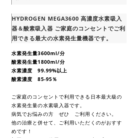
器
＆
HYDROGEN MEGA3600 高濃度水素吸入
酸
器＆酸素吸入器 ご家庭のコンセントでご利
素
用できる最大の水素発生量機器です。
吸
入
水素発生量3600ml/分
器
酸素発生量1800ml/分
最
水素濃度 99.99%以上
大
酸素濃度 85-95％
の
水
ご家庭のコンセントで利用できる日本最大級の
素
水素発生量の水素吸入器です。
発
病気でお悩みの方 ぜひ ご利用ください。
生
他の治療と併せて、ご利用いただくのがおすす
量
めです！
機